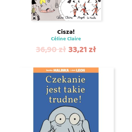
Cisza!
Céline Claire
36,90
zł
33,21
zł