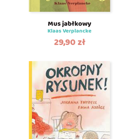
Mus jabłkowy
Klaas Verplancke
29,90
zł