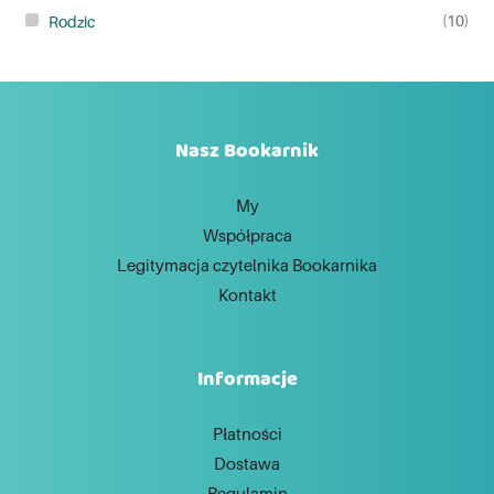
(10)
Rodzic
Nasz Bookarnik
My
Współpraca
Legitymacja czytelnika Bookarnika
Kontakt
Informacje
Płatności
Dostawa
Regulamin