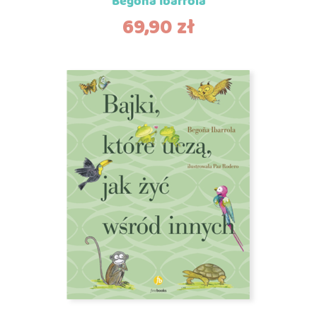
Begona Ibarrola
69,90
zł