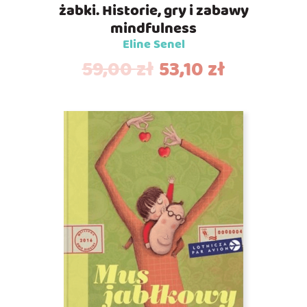
żabki. Historie, gry i zabawy
mindfulness
Eline Senel
59,00
zł
53,10
zł