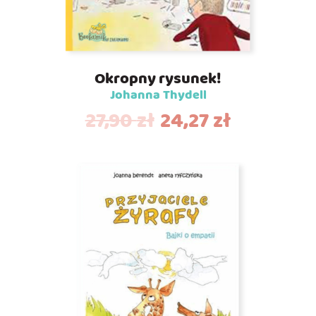
Okropny rysunek!
Johanna Thydell
27,90
zł
24,27
zł