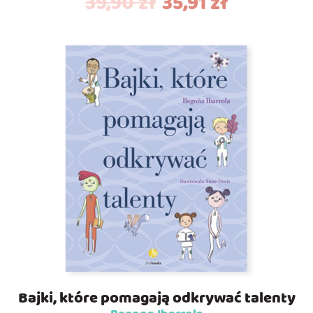
39,90
zł
35,91
zł
Bajki, które pomagają odkrywać talenty