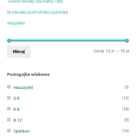
Trudne tematy dla mamy i taty
W plecaku podróżnika czytelnika
Wszystkie
Cena:
12 zł
—
70 zł
Filtruj
Pomagajka wiekowa
(3)
nauczyciel
(15)
3-6
(18)
6-8
(6)
8-12
(10)
Opiekun