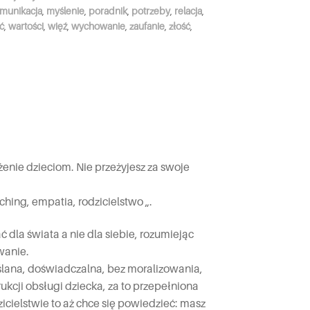
munikacja
,
myślenie
,
poradnik
,
potrzeby
,
relacja
,
ć
,
wartości
,
więź
,
wychowanie
,
zaufanie
,
złość
,
żenie dzieciom. Nie przeżyjesz za swoje
ching, empatia, rodzicielstwo „.
dla świata a nie dla siebie, rozumiejąc
wanie.
yślana, doświadczalna, bez moralizowania,
ukcji obsługi dziecka, za to przepełniona
icielstwie to aż chce się powiedzieć: masz