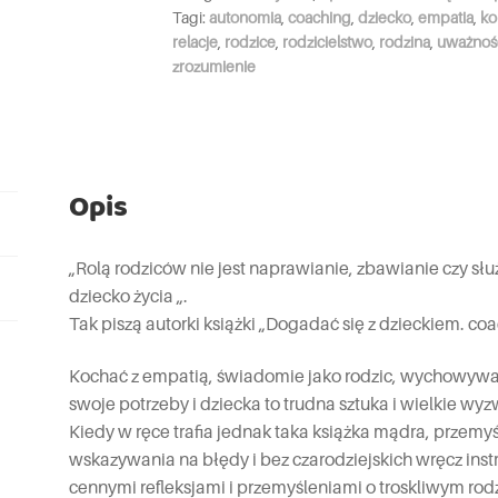
Tagi:
autonomia
,
coaching
,
dziecko
,
empatia
,
ko
relacje
,
rodzice
,
rodzicielstwo
,
rodzina
,
uważnoś
zrozumienie
Opis
„Rolą rodziców nie jest naprawianie, zbawianie czy słu
dziecko życia „.
Tak piszą autorki książki „Dogadać się z dzieckiem. coa
Kochać z empatią, świadomie jako rodzic, wychowywać 
swoje potrzeby i dziecka to trudna sztuka i wielkie wyz
Kiedy w ręce trafia jednak taka książka mądra, przem
wskazywania na błędy i bez czarodziejskich wręcz instr
cennymi refleksjami i przemyśleniami o troskliwym rodz