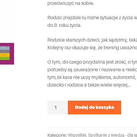
przećwiczyć na sobie.
Rodzic znajdzie tu różne sytuacje z życia 
do 9. roku życia.
Rodzice starszych dzieci, jak sądzimy, ta
Kolejny raz okazuje się, że trening uważ
O tym, do czego przydatna jest złość, o t
potrzeby są zauważone i nazwane a nieko
tym,że kara nie uczy myślenia, autonomii,
dziecko i rodzica a także wiele więcej…
Ilość
Dodaj do koszyka
Kategorie:
Wszystkie
,
Spotkanie z wiedzą - dla sp