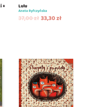
i +
Lulu
Aneta Ryfczyńska
37,00
zł
33,30
zł