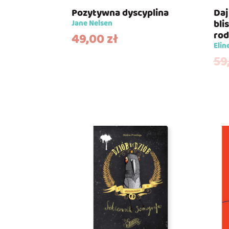
Pozytywna dyscyplina
Daj
bli
Jane Nelsen
rod
49,00
zł
Elin
59