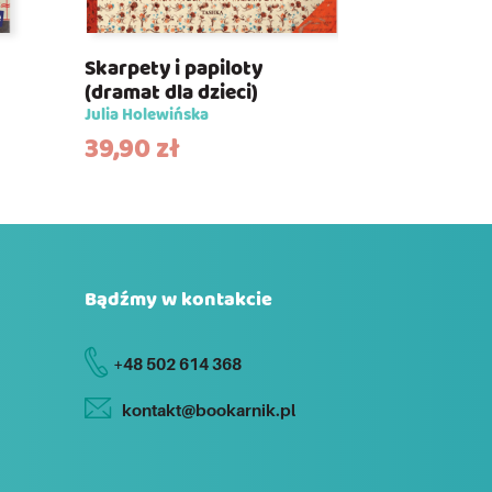
Skarpety i papiloty
(dramat dla dzieci)
Julia Holewińska
39,90
zł
Bądźmy w kontakcie
+48 502 614 368
kontakt@bookarnik.pl