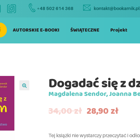
+48 502 614 368
kontakt@bookarnik.pl
i
AUTORSKIE E-BOOKI
ŚWIĄTECZNE
Projekt
Dogadać się z d
Magdalena Sendor, Joanna B
34,00
zł
28,90
zł
Tej książki nie wystarczy przeczytać i odło