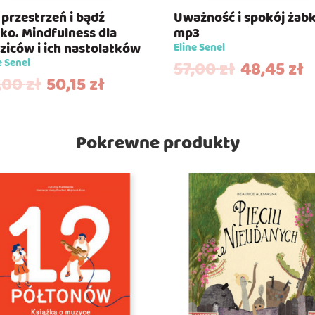
 przestrzeń i bądź
Uważność i spokój żabk
sko. Mindfulness dla
mp3
ziców i ich nastolatków
Eline Senel
e Senel
57,00
zł
48,45
zł
,00
zł
50,15
zł
Pokrewne produkty