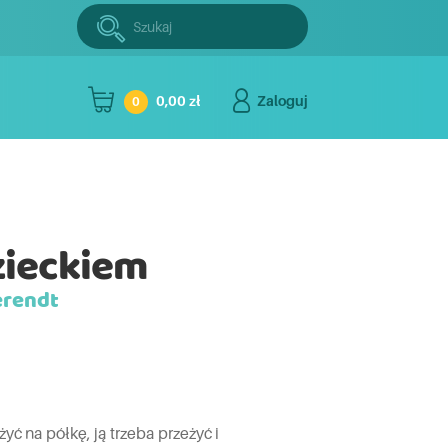
Szukaj:
Szukaj
0,00 zł
Zaloguj
0
zieckiem
erendt
żyć na półkę, ją trzeba przeżyć i