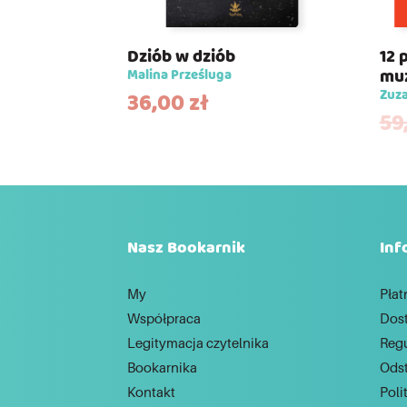
Dziób w dziób
12 
mu
Malina Prześluga
Zuza
36,00
zł
59
Nasz Bookarnik
Inf
My
Płat
Współpraca
Dos
Legitymacja czytelnika
Reg
Bookarnika
Ods
Kontakt
Poli