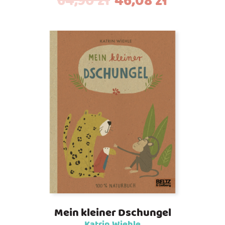
64,90
zł
46,08
zł
Mein kleiner Dschungel
Katrin Wiehle