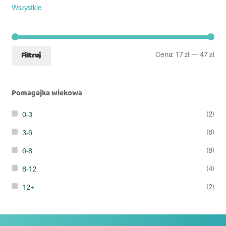
Wszystkie
Cena:
17 zł
—
47 zł
Filtruj
Pomagajka wiekowa
(2)
0-3
(6)
3-6
(8)
6-8
(4)
8-12
(2)
12+