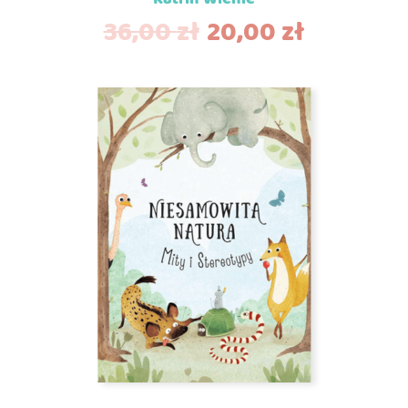
36,00
zł
20,00
zł