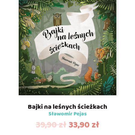
Bajki na leśnych ścieżkach
Sławomir Pejas
39,90
zł
33,90
zł