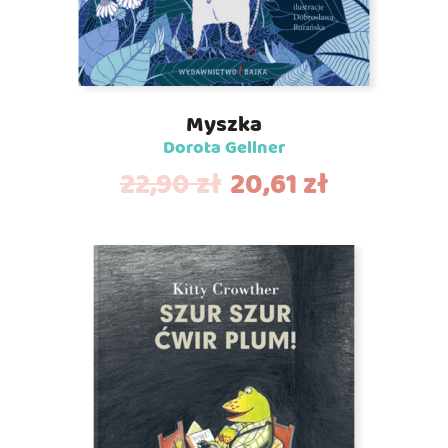
Myszka
Dorota Gellner
22,90
zł
20,61
zł