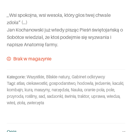
,,Wsi spokojna, wsi wesoła, który głos twej chwale
zdoła” (…)
Jan Kochanowski już wtedy pisząc Pieśń świętojańską o
Sobótce wiedział, że ktoś podejmie się wyzwania i
napisze Anatomię farmy.
Brak w magazynie
Kategorie:
Wszystkie
,
Bliskie natury
,
Gabinet odkrywcy
Tagi:
atlas
,
ciekawostki
,
gospodarstwo
,
hodowla
,
jedzenie
,
kaczki
,
kombajn
,
kura
,
maszyny
,
narzędzia
,
Nauka
,
oranie pola
,
pole
,
przyroda
,
rośliny
,
sad
,
sadzonki
,
świnia
,
traktor
,
uprawa
,
wiedza
,
wieś
,
zioła
,
zwierzęta
Opis