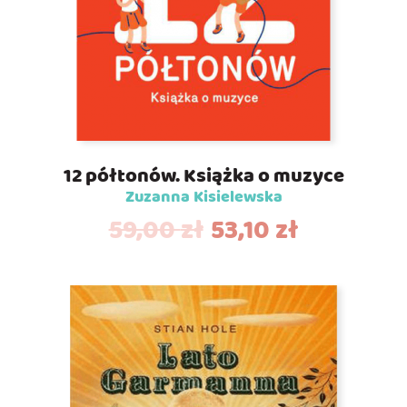
12 półtonów. Książka o muzyce
Zuzanna Kisielewska
59,00
zł
53,10
zł