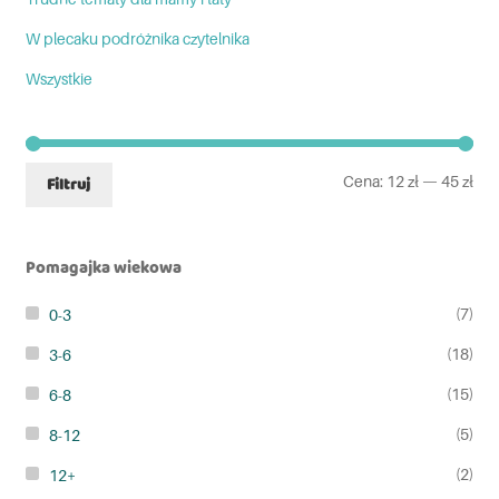
W plecaku podróżnika czytelnika
Wszystkie
Cena:
12 zł
—
45 zł
Filtruj
Pomagajka wiekowa
(7)
0-3
(18)
3-6
(15)
6-8
(5)
8-12
(2)
12+