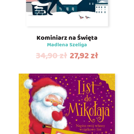
Kominiarz na Święta
Madlena Szeliga
34,90
zł
27,92
zł