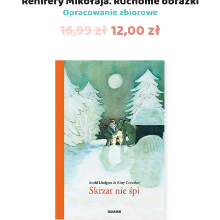
Renifery Mikołaja. Ruchome obrazki
Opracowanie zbiorowe
16,99
zł
12,00
zł