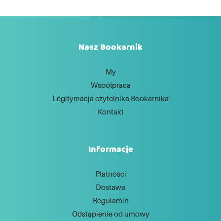
Nasz Bookarnik
My
Współpraca
Legitymacja czytelnika Bookarnika
Kontakt
Informacje
Płatności
Dostawa
Regulamin
Odstąpienie od umowy