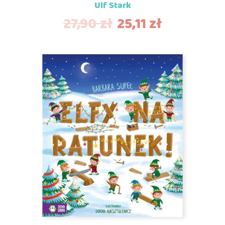
Ulf Stark
27,90
zł
25,11
zł