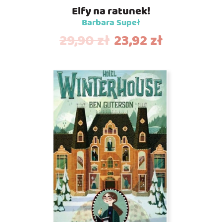
Elfy na ratunek!
Barbara Supeł
29,90
zł
23,92
zł