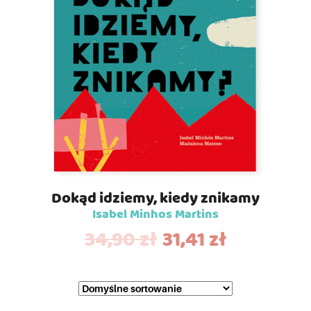
Dokąd idziemy, kiedy znikamy
Isabel Minhos Martins
34,90
zł
31,41
zł