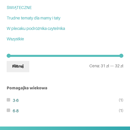
ŚWIĄTECZNE
Trudne tematy dla mamy i taty
W plecaku podróżnika czytelnika
Wszystkie
Cena:
31 zł
—
32 zł
Filtruj
Pomagajka wiekowa
(1)
3-6
(1)
6-8