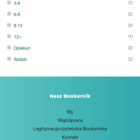
(1)
3-6
(2)
6-8
(2)
8-12
(1)
12+
(2)
Opiekun
(2)
Rodzic
Nasz Bookarnik
My
Współpraca
Legitymacja czytelnika Bookarnika
Kontakt