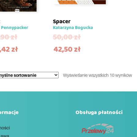
x
Spacer
a Pennypacker
Katarzyna Bogucka
,90
zł
50,00
zł
,42
zł
42,50
zł
Wyświetlanie wszystkich 10 wyników
ormacje
Obsługa płatności
ności
tawa