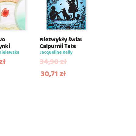
wo
Niezwykły świat
ynki
Calpurnii Tate
mielewska
Jacqueline Kelly
zł
34,90
zł
30,71
zł