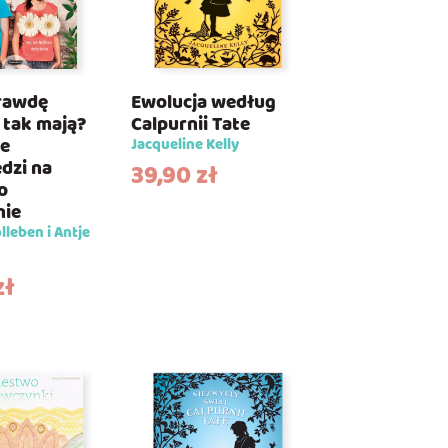
rawdę
Ewolucja według
 tak mają?
Calpurnii Tate
ze
Jacqueline Kelly
dzi na
39,90
zł
o
nie
lleben i Antje
zł