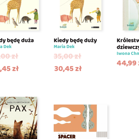
dy będę duża
Kiedy będę duży
Królest
dziewcz
a Dek
Maria Dek
Iwona Ch
,00
zł
35,00
zł
44,99
,45
zł
30,45
zł