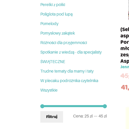
Perełki z półki
Poliglota pod lupą
Pomelody
(Se
Pomysłowy zakątek
asp
Por
Różności dla przyjemności
mło
Spotkanie z wiedzą - dla specjalisty
ze
Asp
ŚWIĄTECZNE
Jenn
Trudne tematy dla mamy i taty
45
W plecaku podróżnika czytelnika
41
Wszystkie
Cena:
25 zł
—
45 zł
Filtruj