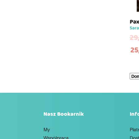
Pa
Sar
29
25
Nasz Bookarnik
Inf
My
Płat
Współpraca
Dos