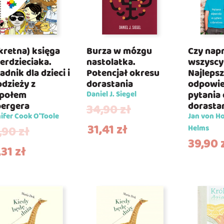
kretna) księga
Burza w mózgu
Czy nap
erdzieciaka.
nastolatka.
wszyscy
adnik dla dzieci i
Potencjał okresu
Najleps
dzieży z
dorastania
odpowie
społem
pytania 
Daniel J. Siegel
ergera
dorasta
34,90
zł
ifer Cook O'Toole
Jan von Ho
31,41
zł
,90
zł
Helms
39,90
,31
zł