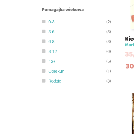
Pomagajka wiekowa
0-3
(2)
3-6
(3)
Kie
6-8
(3)
Mari
35
8-12
(6)
12+
(5)
30
Opiekun
(1)
Rodzic
(3)