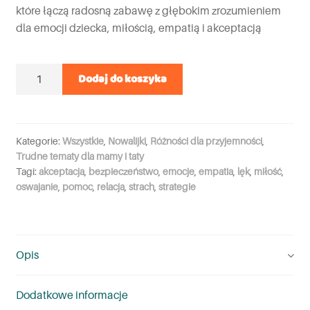
które łączą radosną zabawę z głębokim zrozumieniem
dla emocji dziecka, miłością, empatią i akceptacją
Ilość
Dodaj do koszyka
Kategorie:
Wszystkie
,
Nowalijki
,
Różności dla przyjemności
,
Trudne tematy dla mamy i taty
Tagi:
akceptacja
,
bezpieczeństwo
,
emocje
,
empatia
,
lęk
,
miłość
,
oswajanie
,
pomoc
,
relacja
,
strach
,
strategie
Opis
Dodatkowe informacje