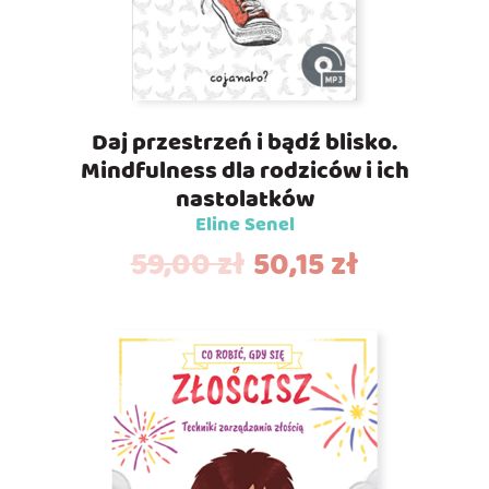
Daj przestrzeń i bądź blisko.
Mindfulness dla rodziców i ich
nastolatków
Eline Senel
59,00
zł
50,15
zł