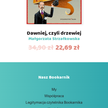
Dawniej, czyli drzewiej
Małgorzata Strzałkowska
34,90
zł
22,69
zł
Nasz Bookarnik
My
Współpraca
Legitymacja czytelnika Bookarnika