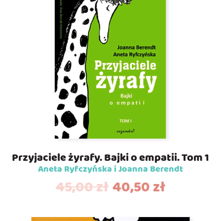
Przyjaciele żyrafy. Bajki o empatii. Tom 1
Aneta Ryfczyńska i Joanna Berendt
45,00
zł
40,50
zł