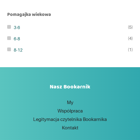
Pomagajka wiekowa
(5)
3-6
(4)
6-8
(1)
8-12
Nasz Bookarnik
My
Współpraca
Legitymacja czytelnika Bookarnika
Kontakt