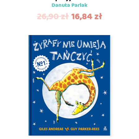
Danuta Parlak
26,90
zł
16,84
zł