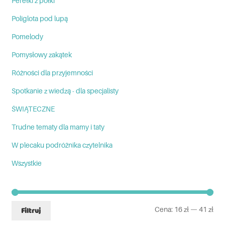
Perełki z półki
Poliglota pod lupą
Pomelody
Pomysłowy zakątek
Różności dla przyjemności
Spotkanie z wiedzą - dla specjalisty
ŚWIĄTECZNE
Trudne tematy dla mamy i taty
W plecaku podróżnika czytelnika
Wszystkie
Cena:
16 zł
—
41 zł
Filtruj