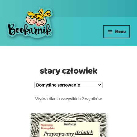
Przejdź
Przejdź
Menu
do
do
nawigacji
treści
Książki
AUTORSKIE E-BOOKI
stary człowiek
ŚWIĄTECZNE
Projekt
Wyświetlanie wszystkich 2 wyników