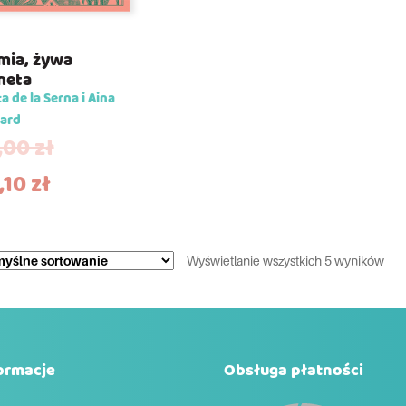
mia, żywa
neta
a de la Serna i Aina
ard
,00
zł
,10
zł
Wyświetlanie wszystkich 5 wyników
ormacje
Obsługa płatności