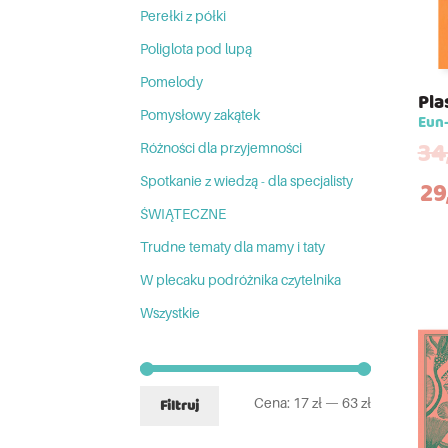
Perełki z półki
Poliglota pod lupą
Pomelody
Pla
Pomysłowy zakątek
Eun-
34
Różności dla przyjemności
Spotkanie z wiedzą - dla specjalisty
29
ŚWIĄTECZNE
Trudne tematy dla mamy i taty
W plecaku podróżnika czytelnika
Wszystkie
Cena:
17 zł
—
63 zł
Filtruj