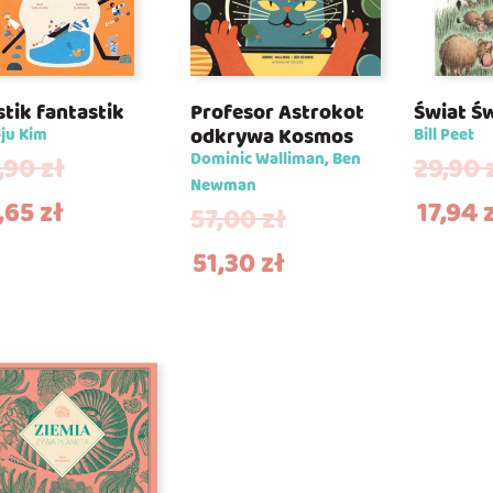
stik fantastik
Profesor Astrokot
Świat Ś
odkrywa Kosmos
ju Kim
Bill Peet
Dominic Walliman, Ben
,90
zł
29,90
Newman
,65
zł
17,94
57,00
zł
51,30
zł