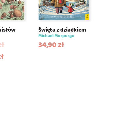
wistów
Święta z dziadkiem
Michael Morpurgo
zł
34,90
zł
zł