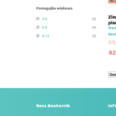
Pomagajka wiekowa
Zie
3-6
(3)
pla
Mart
6-8
(4)
Best
8-12
(3)
69
62
Nasz Bookarnik
Inf