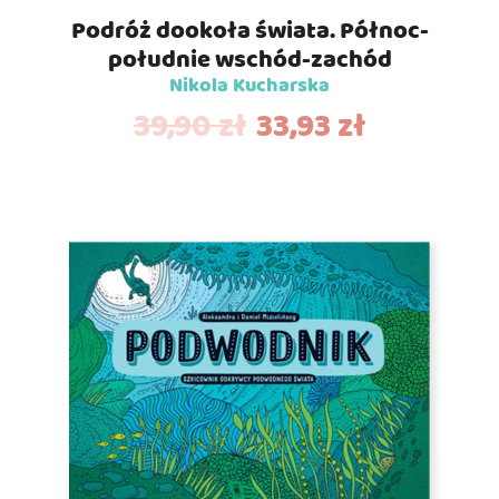
Podróż dookoła świata. Północ-
południe wschód-zachód
Nikola Kucharska
39,90
zł
33,93
zł