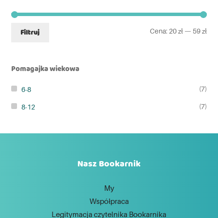
Cena:
20 zł
—
59 zł
Filtruj
Pomagajka wiekowa
(7)
6-8
(7)
8-12
Nasz Bookarnik
My
Współpraca
Legitymacja czytelnika Bookarnika