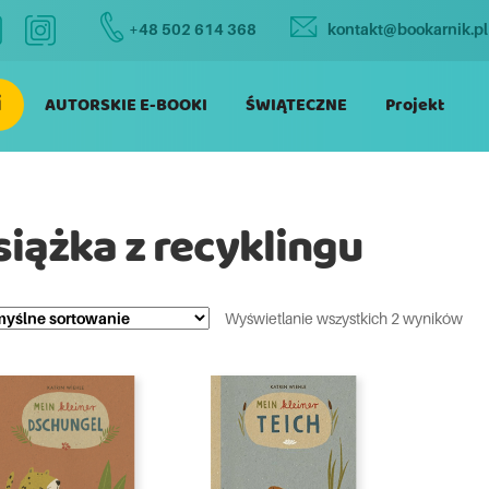
+48 502 614 368
kontakt@bookarnik.pl
i
AUTORSKIE E-BOOKI
ŚWIĄTECZNE
Projekt
siążka z recyklingu
Wyświetlanie wszystkich 2 wyników