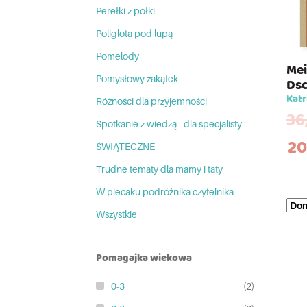
Perełki z półki
Poliglota pod lupą
Pomelody
Mei
Pomysłowy zakątek
Dsc
Katr
Różności dla przyjemności
36
Spotkanie z wiedzą - dla specjalisty
20
ŚWIĄTECZNE
Trudne tematy dla mamy i taty
W plecaku podróżnika czytelnika
Wszystkie
Pomagajka wiekowa
0-3
(2)