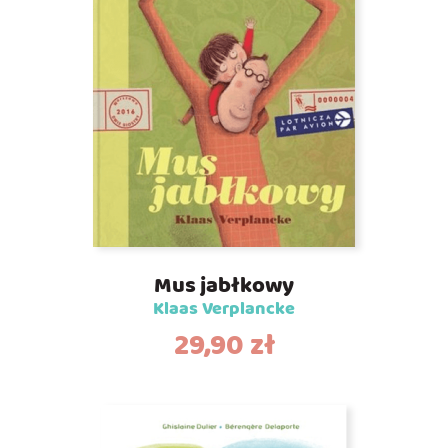
Mus jabłkowy
Klaas Verplancke
29,90
zł