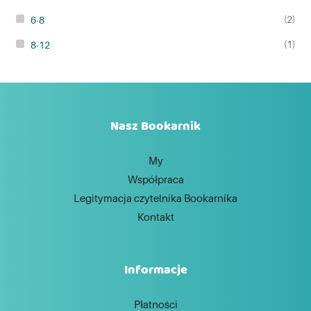
(2)
6-8
(1)
8-12
Nasz Bookarnik
My
Współpraca
Legitymacja czytelnika Bookarnika
Kontakt
Informacje
Płatności