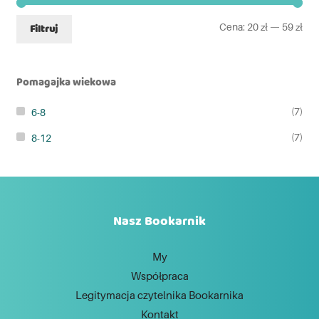
Cena:
20 zł
—
59 zł
Filtruj
Pomagajka wiekowa
(7)
6-8
(7)
8-12
Nasz Bookarnik
My
Współpraca
Legitymacja czytelnika Bookarnika
Kontakt