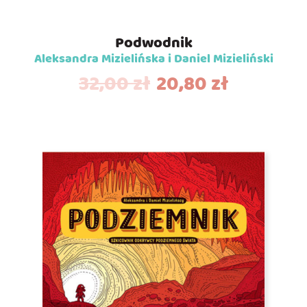
Podwodnik
Aleksandra Mizielińska i Daniel Mizieliński
32,00
zł
20,80
zł