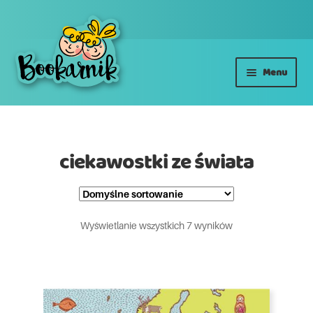
Przejdź
Przejdź
Menu
do
do
nawigacji
treści
Książki
AUTORSKIE E-BOOKI
ciekawostki ze świata
ŚWIĄTECZNE
Projekt
Wyświetlanie wszystkich 7 wyników