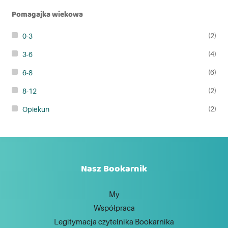
Pomagajka wiekowa
(2)
0-3
(4)
3-6
(6)
6-8
(2)
8-12
(2)
Opiekun
Nasz Bookarnik
My
Współpraca
Legitymacja czytelnika Bookarnika