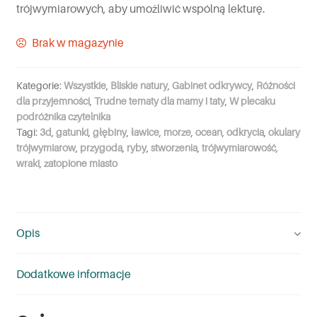
trójwymiarowych, aby umożliwić wspólną lekturę.
Brak w magazynie
Kategorie:
Wszystkie
,
Bliskie natury
,
Gabinet odkrywcy
,
Różności
dla przyjemności
,
Trudne tematy dla mamy i taty
,
W plecaku
podróżnika czytelnika
Tagi:
3d
,
gatunki
,
głębiny
,
ławice
,
morze
,
ocean
,
odkrycia
,
okulary
trójwymiarow
,
przygoda
,
ryby
,
stworzenia
,
trójwymiarowość
,
wraki
,
zatopione miasto
Opis
Dodatkowe informacje