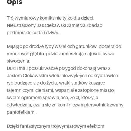
Opis
Trójwymiarowy komiks nie tylko dla dzieci.
Nieustraszony Jaś Ciekawski zamierza zbadać
podmorskie cuda i dziwy.
Mijając po drodze ryby wszelkich gatunków, dociera do
mrocznych głębin, gdzie zamieszkują najosobliwsze
stworzenia.
Duzi i mali poszukiwacze przygód dokonają wraz z
Jasiem Ciekawskim wielu niezwykłych odkryć: ławice
ryb budzące się do życia, wraki statków kuszące
tajemniczymi cieniami, wspaniałe zatopione miasto
swoim ogromem sprawiające, że ci, którzy je
odwiedzają, czują się znikomi niczym pierwotniak zwany
pantofelkiem…
Dzięki fantastycznym trójwymiarowym efektom