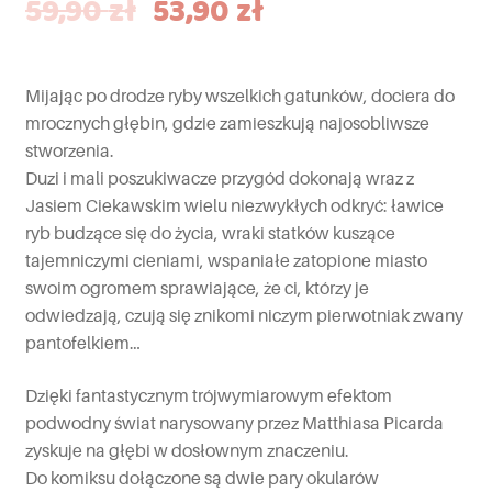
59,90
zł
53,90
zł
Mijając po drodze ryby wszelkich gatunków, dociera do
mrocznych głębin, gdzie zamieszkują najosobliwsze
stworzenia.
Duzi i mali poszukiwacze przygód dokonają wraz z
Jasiem Ciekawskim wielu niezwykłych odkryć: ławice
ryb budzące się do życia, wraki statków kuszące
tajemniczymi cieniami, wspaniałe zatopione miasto
swoim ogromem sprawiające, że ci, którzy je
odwiedzają, czują się znikomi niczym pierwotniak zwany
pantofelkiem…
Dzięki fantastycznym trójwymiarowym efektom
podwodny świat narysowany przez Matthiasa Picarda
zyskuje na głębi w dosłownym znaczeniu.
Do komiksu dołączone są dwie pary okularów