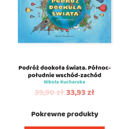
Podróż dookoła świata. Północ-
południe wschód-zachód
Nikola Kucharska
39,90
zł
33,93
zł
Pokrewne produkty