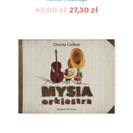
42,00
zł
27,30
zł