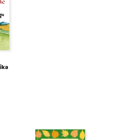
.
ika