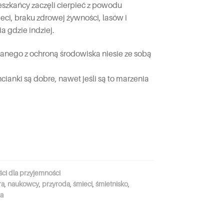
ieszkańcy zaczęli cierpieć z powodu
ci, braku zdrowej żywności, lasów i
a gdzie indziej.
anego z ochroną środowiska niesie ze sobą
cianki są dobre, nawet jeśli są to marzenia
ci dla przyjemności
ra
,
naukowcy
,
przyroda
,
śmieci
,
śmietnisko
,
ta