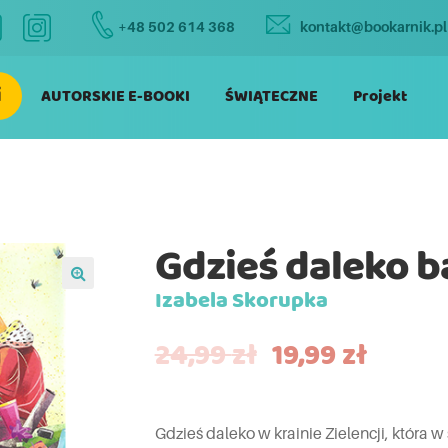
+48 502 614 368
kontakt@bookarnik.pl
i
AUTORSKIE E-BOOKI
ŚWIĄTECZNE
Projekt
Gdzieś daleko b
Izabela Skorupka
24,99
zł
19,99
zł
Gdzieś daleko w krainie Zielencji, która 