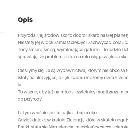
Opis
Przyroda i jej środowisko to dobro i skarb naszej planet
Niestety jej widok zamiast cieszyć i zachwycać, coraz 
Tony śmieci, smog, wymierające gatunki – to ludzie i 
sprawiają, że problem z roku na rok osiąga większą ska
Cieszymy się, że są wydawnictwa, którym nie obce są t
istoty na niej żyjące, dzięki czemu możemy uwrażliwiać
lat.
To ważne, aby już najmłodsi czytelnicy mogli zrozum
do przyrody.
I o tym właśnie jest ta bajka – bajka eko.
Gdzieś daleko w krainie Zielencji, która w skutek nega
Brajki, stała się Niezielencją, mieszkańcy zaczęli cie