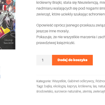
królewny Brajki, stała się Niezielencją, m
nadmiaru walających się pod nogami śmie
zwierząt, które uciekły szukając schronieni
Opowieść oprócz jasnego przekazu związ
jeszcze inne morały.
Pokazuje, że nie wszystkie marzenia i zach
prawdziwej księżniczki.
Ilość
Dodaj do koszyka
Kategorie:
Wszystkie
,
Gabinet odkrywcy
,
Różnoś
Tagi:
bajka
,
ekologia
,
kaprys
,
królewna
,
las
,
natu
środowisko
,
surowce naturalne
,
ziemia
,
zwierzę