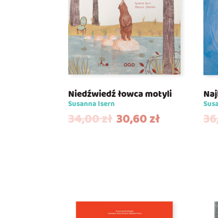
Niedźwiedź łowca motyli
Naj
Susanna Isern
Susa
34,00
zł
30,60
zł
36