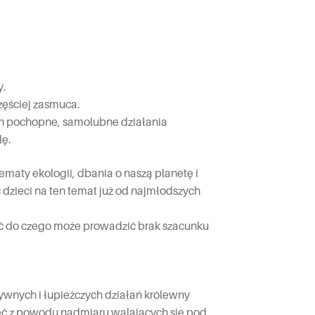
y.
częściej zasmuca.
ich pochopne, samolubne działania
lę.
ematy ekologii, dbania o naszą planetę i
 dzieci na ten temat już od najmłodszych
ieć do czego może prowadzić brak szacunku
tywnych i łupieżczych działań królewny
rpieć z powodu nadmiaru walających się pod