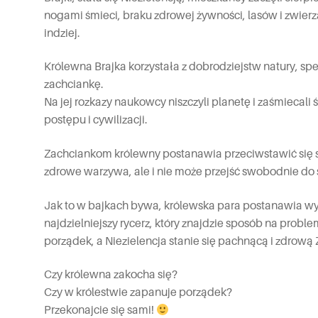
nogami śmieci, braku zdrowej żywności, lasów i zwierzą
indziej.
Królewna Brajka korzystała z dobrodziejstw natury, sp
zachciankę.
Na jej rozkazy naukowcy niszczyli planetę i zaśmiecali
postępu i cywilizacji.
Zachciankom królewny postanawia przeciwstawić się sa
zdrowe warzywa, ale i nie może przejść swobodnie do
Jak to w bajkach bywa, królewska para postanawia wyd
najdzielniejszy rycerz, który znajdzie sposób na proble
porządek, a Niezielencja stanie się pachnącą i zdrową 
Czy królewna zakocha się?
Czy w królestwie zapanuje porządek?
Przekonajcie się sami!