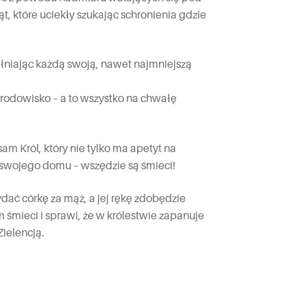
t, które uciekły szukając schronienia gdzie
ełniając każdą swoją, nawet najmniejszą
 środowisko – a to wszystko na chwałę
m Król, który nie tylko ma apetyt na
 swojego domu – wszędzie są śmieci!
ać córkę za mąż, a jej rękę zdobędzie
m śmieci i sprawi, że w królestwie zapanuje
Zielencją.