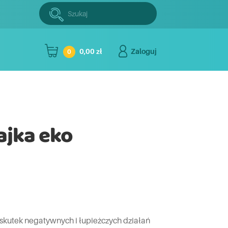
Szukaj:
Szukaj
0,00 zł
Zaloguj
0
ajka eko
w skutek negatywnych i łupieżczych działań