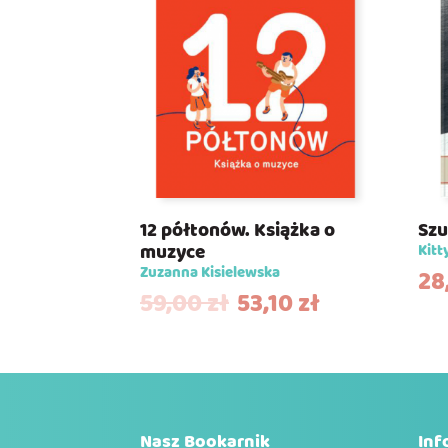
12 półtonów. Książka o
Szu
muzyce
Kitt
Zuzanna Kisielewska
28
59,00
zł
53,10
zł
Nasz Bookarnik
Inf