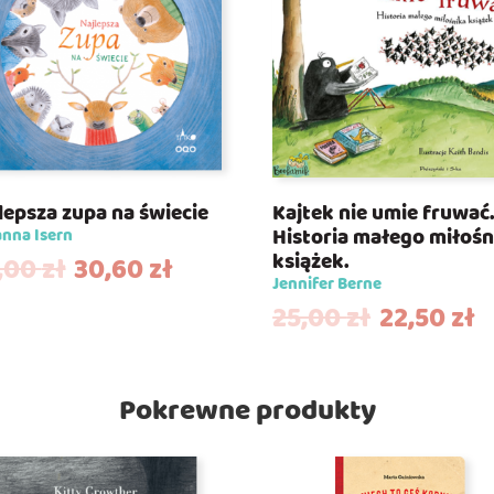
lepsza zupa na świecie
Kajtek nie umie fruwać
Historia małego miłośn
nna Isern
książek.
,00
zł
30,60
zł
Jennifer Berne
25,00
zł
22,50
zł
Pokrewne produkty