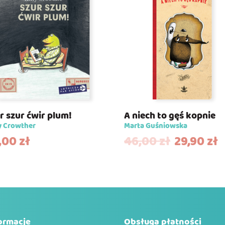
r szur ćwir plum!
A niech to gęś kopnie
y Crowther
Marta Guśniowska
,00
zł
46,00
zł
29,90
zł
ormacje
Obsługa płatności