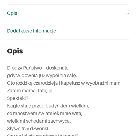
Opis
Dodatkowe informacje
Opis
Drodzy Państwo – doskonale,
gdy widownia już wypełnia salę.
Oto różdżkę czarodzieja i kapelusz w wyobraźni mam.
Zatem mama, tata, ja…
Spektakl?
Nagle staję przed budynkiem wielkim,
co mnóstwem światełek mnie wita,
wielkimi schodami zachwyca.
Słyszę trzy dzwonki…
Czy na lekcje magiczne to gongi?