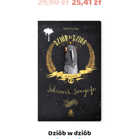
29,90
zł
25,41
zł
Dziób w dziób