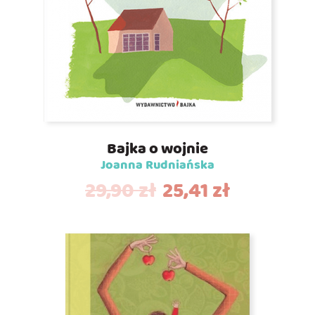
Bajka o wojnie
Joanna Rudniańska
29,90
zł
25,41
zł