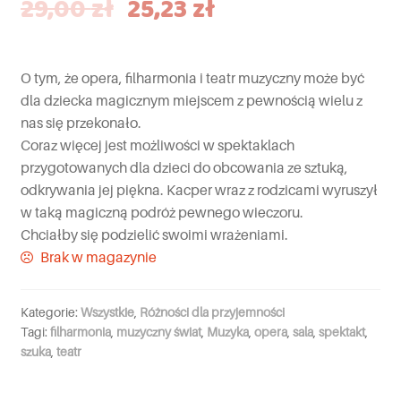
29,00
zł
25,23
zł
O tym, że opera, filharmonia i teatr muzyczny może być
dla dziecka magicznym miejscem z pewnością wielu z
nas się przekonało.
Coraz więcej jest możliwości w spektaklach
przygotowanych dla dzieci do obcowania ze sztuką,
odkrywania jej piękna. Kacper wraz z rodzicami wyruszył
w taką magiczną podróż pewnego wieczoru.
Chciałby się podzielić swoimi wrażeniami.
Brak w magazynie
Kategorie:
Wszystkie
,
Różności dla przyjemności
Tagi:
filharmonia
,
muzyczny świat
,
Muzyka
,
opera
,
sala
,
spektakt
,
szuka
,
teatr