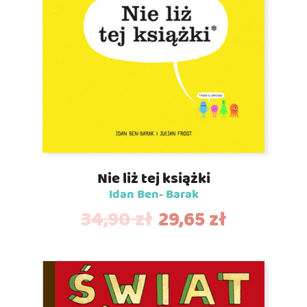
Nie liż tej książki
Idan Ben- Barak
34,90
zł
29,65
zł