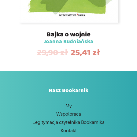
Bajka o wojnie
Joanna Rudniańska
29,90
zł
25,41
zł
Nasz Bookarnik
My
Współpraca
Legitymacja czytelnika Bookarnika
Kontakt