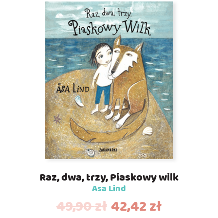
Raz, dwa, trzy, Piaskowy wilk
Asa Lind
49,90
zł
42,42
zł