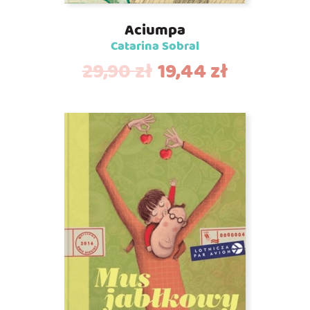
Aciumpa
Catarina Sobral
29,90
zł
19,44
zł