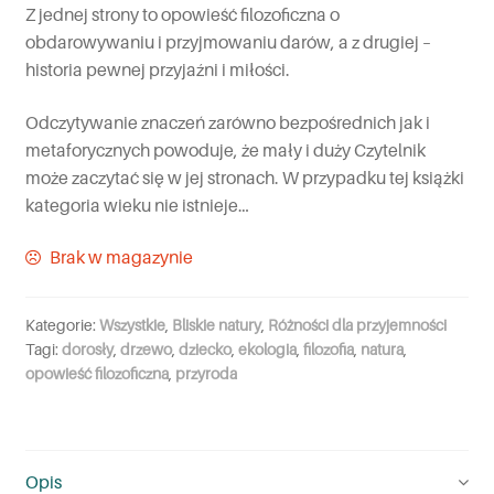
Z jednej strony to opowieść filozoficzna o
obdarowywaniu i przyjmowaniu darów, a z drugiej –
historia pewnej przyjaźni i miłości.
Odczytywanie znaczeń zarówno bezpośrednich jak i
metaforycznych powoduje, że mały i duży Czytelnik
może zaczytać się w jej stronach. W przypadku tej książki
kategoria wieku nie istnieje…
Brak w magazynie
Kategorie:
Wszystkie
,
Bliskie natury
,
Różności dla przyjemności
Tagi:
dorosły
,
drzewo
,
dziecko
,
ekologia
,
filozofia
,
natura
,
opowieść filozoficzna
,
przyroda
Opis