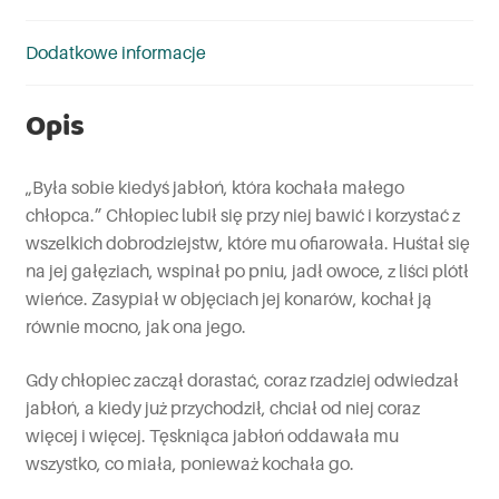
Dodatkowe informacje
Opis
„Była sobie kiedyś jabłoń, która kochała małego
chłopca.” Chłopiec lubił się przy niej bawić i korzystać z
wszelkich dobrodziejstw, które mu ofiarowała. Huśtał się
na jej gałęziach, wspinał po pniu, jadł owoce, z liści plótł
wieńce. Zasypiał w objęciach jej konarów, kochał ją
równie mocno, jak ona jego.
Gdy chłopiec zaczął dorastać, coraz rzadziej odwiedzał
jabłoń, a kiedy już przychodził, chciał od niej coraz
więcej i więcej. Tęskniąca jabłoń oddawała mu
wszystko, co miała, ponieważ kochała go.