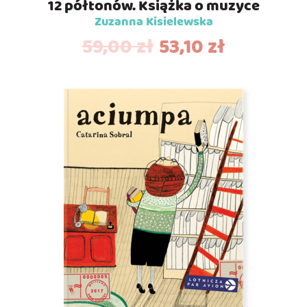
12 półtonów. Książka o muzyce
Zuzanna Kisielewska
59,00
zł
53,10
zł