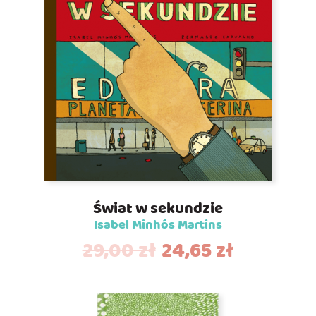
Świat w sekundzie
Isabel Minhós Martins
29,00
zł
24,65
zł