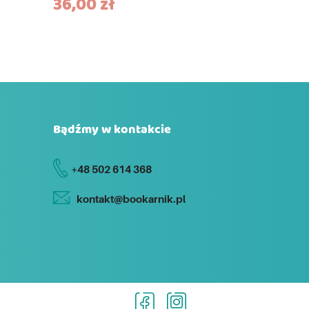
36,00
zł
Bądźmy w kontakcie
+48 502 614 368
kontakt@bookarnik.pl