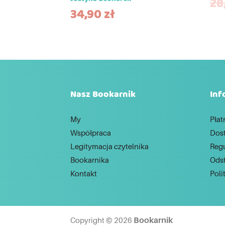
28
34,90
zł
Nasz Bookarnik
Inf
My
Płat
Współpraca
Dos
Legitymacja czytelnika
Reg
Bookarnika
Ods
Kontakt
Poli
Bookarnik
Copyright © 2026