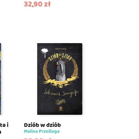
32,90
zł
ta i
Dziób w dziób
a
Malina Prześluga