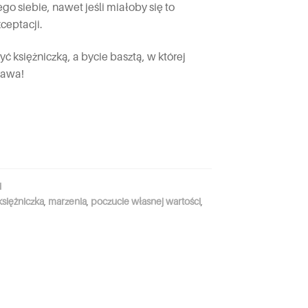
o siebie, nawet jeśli miałoby się to
ceptacji.
 księżniczką, a bycie basztą, w której
rawa!
i
księżniczka
,
marzenia
,
poczucie własnej wartości
,