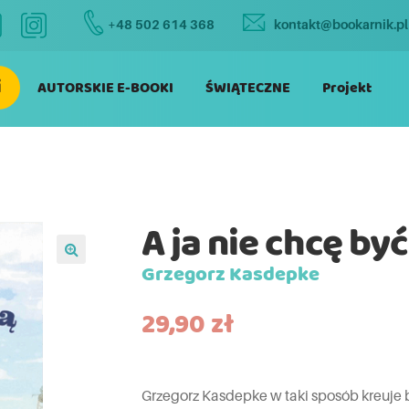
+48 502 614 368
kontakt@bookarnik.pl
i
AUTORSKIE E-BOOKI
ŚWIĄTECZNE
Projekt
A ja nie chcę by
Grzegorz Kasdepke
29,90
zł
Grzegorz Kasdepke w taki sposób kreuj