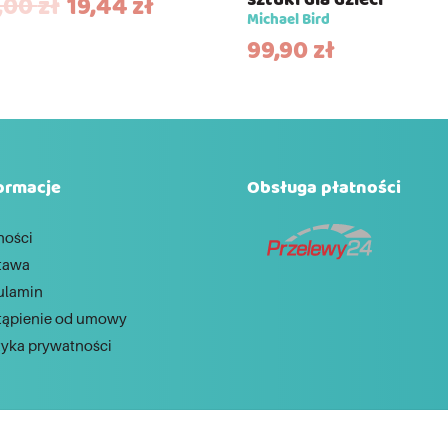
sztuki dla dzieci
,00
zł
19,44
zł
Michael Bird
99,90
zł
ormacje
Obsługa płatności
ności
tawa
ulamin
tąpienie od umowy
tyka prywatności