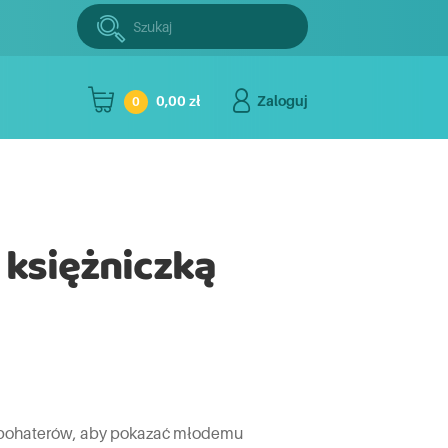
Szukaj:
Szukaj
0,00 zł
Zaloguj
0
ć księżniczką
e bohaterów, aby pokazać młodemu