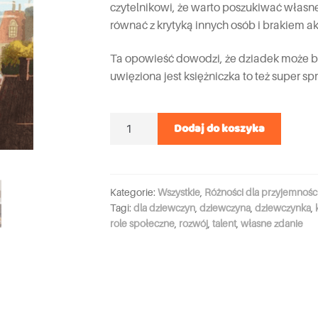
czytelnikowi, że warto poszukiwać własneg
równać z krytyką innych osób i brakiem ak
Ta opowieść dowodzi, że dziadek może być
uwięziona jest księżniczka to też super sp
Ilość
Dodaj do koszyka
Kategorie:
Wszystkie
,
Różności dla przyjemnośc
Tagi:
dla dziewczyn
,
dziewczyna
,
dziewczynka
,
role społeczne
,
rozwój
,
talent
,
własne zdanie