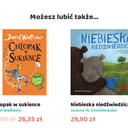
Możesz lubić także…
opak w sukience
Niebieska niedźwiedzic
d Walliams
Joanna M. Chmielewska
,00
zł
26,35
zł
29,90
zł