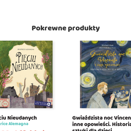
Pokrewne produkty
ciu Nieudanych
Gwiaździsta noc Vincen
inne opowieści. Histori
rice Alemagna