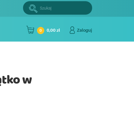
Szukaj:
Szukaj
0,00 zł
Zaloguj
0
ątko w