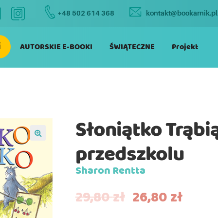
+48 502 614 368
kontakt@bookarnik.pl
i
AUTORSKIE E-BOOKI
ŚWIĄTECZNE
Projekt
Słoniątko Trąbi
przedszkolu
Sharon Rentta
29,80
zł
26,80
zł