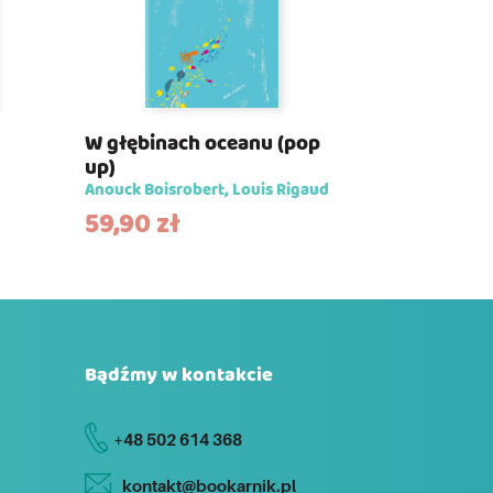
W głębinach oceanu (pop
up)
Anouck Boisrobert, Louis Rigaud
59,90
zł
Bądźmy w kontakcie
+48 502 614 368
kontakt@bookarnik.pl