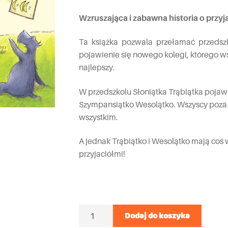
Wzruszająca i zabawna historia o przyja
Ta książka pozwala przełamać przedsz
pojawienie się nowego kolegi, którego ws
najlepszy.
W przedszkolu Słoniątka Trąbiątka pojaw
Szympansiątko Wesolątko. Wszyscy poza T
wszystkim.
A jednak Trąbiątko i Wesolątko mają coś 
przyjaciółmi!
Ilość
Dodaj do koszyka