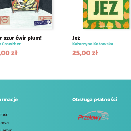
r szur ćwir plum!
Jeż
y Crowther
Katarzyna Kotowska
,00
zł
25,00
zł
ormacje
Obsługa płatności
ności
tawa
ulamin