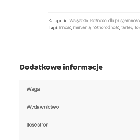
Kategorie:
Wszystkie
,
Różności dla przyjemnośc
Tagi:
inność
,
marzenia
,
różnorodność
,
taniec
,
to
Dodatkowe informacje
Waga
Wydawnictwo
Ilość stron