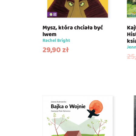
Mysz, która chciała być
Kaj
lwem
His
ksi
Rachel Bright
Jenn
29,90
zł
25