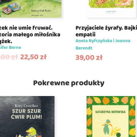
tek nie umie fruwać.
Przyjaciele żyrafy. Bajk
toria małego miłośnika
empatii
ążek.
Aneta Ryfczyńska i Joanna
ifer Berne
Berendt
,00
zł
22,50
zł
39,00
zł
Pokrewne produkty