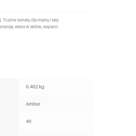
i
,
Trudne tematy dla mamy i taty
lerancja
,
wiara w siebie
,
wsparci
0.462 kg
Amber
40