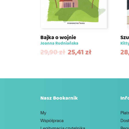
Bajka o wojnie
Szu
Joanna Rudniańska
Kitt
29,90
zł
25,41
zł
28
Nasz Bookarnik
Inf
My
Płat
Współpraca
Dos
Legitymacja czytelnika
Reg