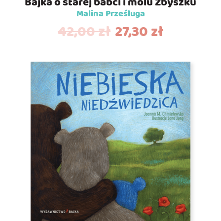
Bajka o starej babci i molu Zbyszku
Malina Prześluga
42,00
zł
27,30
zł