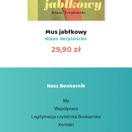
Mus jabłkowy
Klaas Verplancke
29,90
zł
Nasz Bookarnik
My
Współpraca
Legitymacja czytelnika Bookarnika
Kontakt