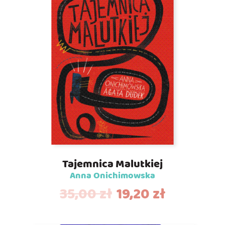
Tajemnica Malutkiej
Anna Onichimowska
35,00
zł
19,20
zł