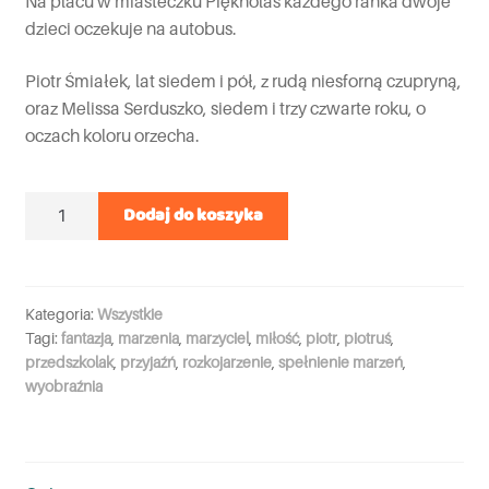
Na placu w miasteczku Pięknolas każdego ranka dwoje
dzieci oczekuje na autobus.
Piotr Śmiałek, lat siedem i pół, z rudą niesforną czupryną,
oraz Melissa Serduszko, siedem i trzy czwarte roku, o
oczach koloru orzecha.
Ilość
Dodaj do koszyka
Kategoria:
Wszystkie
Tagi:
fantazja
,
marzenia
,
marzyciel
,
miłość
,
piotr
,
piotruś
,
przedszkolak
,
przyjaźń
,
rozkojarzenie
,
spełnienie marzeń
,
wyobraźnia