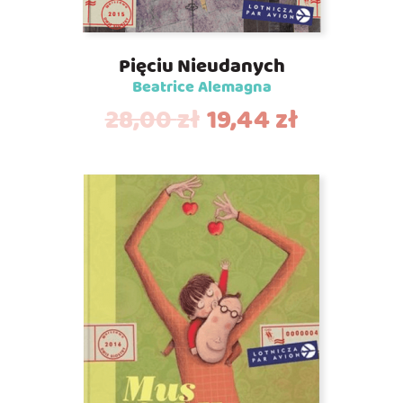
Pięciu Nieudanych
Beatrice Alemagna
28,00
zł
19,44
zł