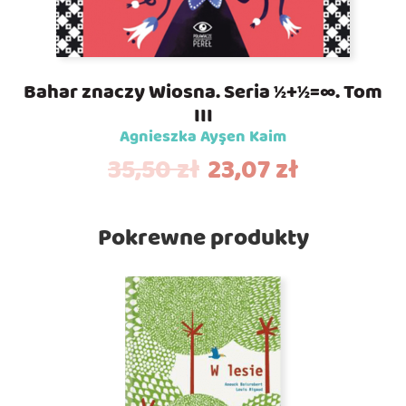
Bahar znaczy Wiosna. Seria ½+½=∞. Tom
III
Agnieszka Ayşen Kaim
35,50
zł
23,07
zł
Pokrewne produkty