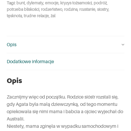
Tagi:
bunt
,
dylematy
,
emocje
,
kryzys tożsamości
,
podróż
,
potrzeba bliskości
,
rodzeństwo
,
rodzina
,
rozstanie
,
siostry
,
tęsknota
,
trudne relacje
,
żal
Opis
Dodatkowe informacje
Opis
Zacznijmy więc od początku. Rodzice sióstr rozstali się,
gdy Agata była małą dziewczynką, od tego momentu
opiekowała się nimi mama i babcia a ojciec wyjechał do
Australii.
Niestety, mama zginęła w wypadku samochodowym i