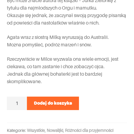
Być może znacie autora tej książki – Jurka Zielonkę z
tytułu dla najmłodszych o Orgu i mamutku.
Okazuje się jednak, że zaczynał swoją przygodę pisarską
od powieści dla nastolatków właśnie o nich.
Agata wraz z siostrą Milką wyruszają do Australii.
Można pomyśleć, podróż marzeń i snów.
Rzeczywiście w Milce wyzwala ona wiele emocji, jest
ciekawa, co tam zastanie i chce zobaczyć ojca.
Jednak dla głównej bohaterki jest to bardziej
skomplikowane.
Ilość
Dodaj do koszyka
Kategorie:
Wszystkie
,
Nowalijki
,
Różności dla przyjemności