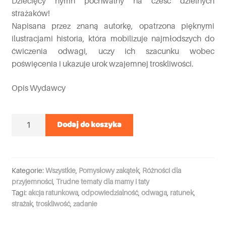
Dziecięcy hymn pochwalny na cześć dzielnych
strażaków!
Napisana przez znaną autorkę, opatrzona pięknymi
ilustracjami historia, która mobilizuje najmłodszych do
ćwiczenia odwagi, uczy ich szacunku wobec
poświęcenia i ukazuje urok wzajemnej troskliwości.
Opis Wydawcy
Ilość
Dodaj do koszyka
Kategorie:
Wszystkie
,
Pomysłowy zakątek
,
Różności dla
przyjemności
,
Trudne tematy dla mamy i taty
Tagi:
akcja ratunkowa
,
odpowiedzialność
,
odwaga
,
ratunek
,
strażak
,
troskliwość
,
zadanie