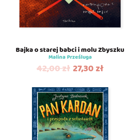
Bajka o starej babci i molu Zbyszku
Malina Prześluga
42,00
zł
27,30
zł