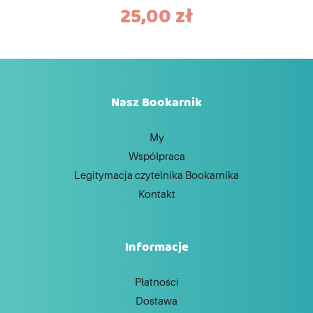
25,00
zł
Nasz Bookarnik
My
Współpraca
Legitymacja czytelnika Bookarnika
Kontakt
Informacje
Płatności
Dostawa