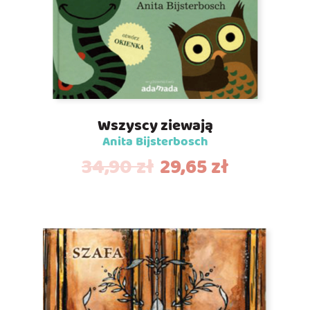
Wszyscy ziewają
Anita Bijsterbosch
34,90
zł
29,65
zł