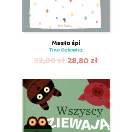
Masło śpi
Tina Oziewicz
32,00
zł
28,80
zł