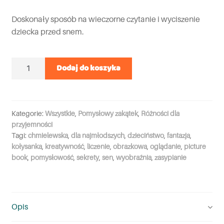
Doskonały sposób na wieczorne czytanie i wyciszenie
dziecka przed snem.
Ilość
Dodaj do koszyka
Kategorie:
Wszystkie
,
Pomysłowy zakątek
,
Różności dla
przyjemności
Tagi:
chmielewska
,
dla najmłodszych
,
dzieciństwo
,
fantazja
,
kołysanka
,
kreatywność
,
liczenie
,
obrazkowa
,
oglądanie
,
picture
book
,
pomysłowość
,
sekrety
,
sen
,
wyobraźnia
,
zasypianie
Opis