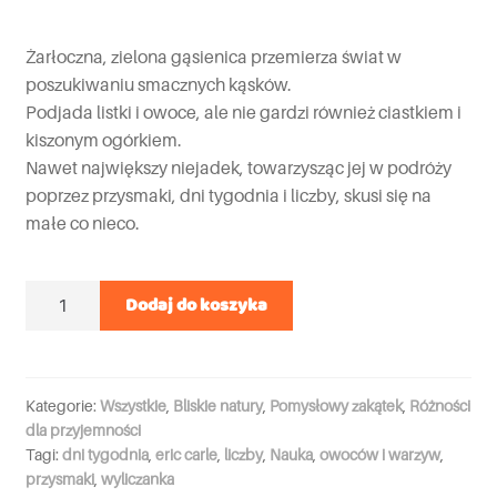
Żarłoczna, zielona gąsienica przemierza świat w
poszukiwaniu smacznych kąsków.
Podjada listki i owoce, ale nie gardzi również ciastkiem i
kiszonym ogórkiem.
Nawet największy niejadek, towarzysząc jej w podróży
poprzez przysmaki, dni tygodnia i liczby, skusi się na
małe co nieco.
Ilość
Dodaj do koszyka
Kategorie:
Wszystkie
,
Bliskie natury
,
Pomysłowy zakątek
,
Różności
dla przyjemności
Tagi:
dni tygodnia
,
eric carle
,
liczby
,
Nauka
,
owoców i warzyw
,
przysmaki
,
wyliczanka