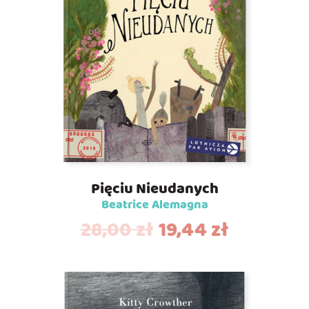
Pięciu Nieudanych
Beatrice Alemagna
28,00
zł
19,44
zł