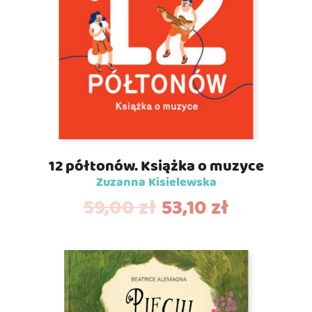
12 półtonów. Książka o muzyce
Zuzanna Kisielewska
59,00
zł
53,10
zł