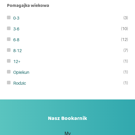
Pomagajka wiekowa
(3)
0-3
(10)
3-6
(12)
6-8
(7)
8-12
(1)
12+
(1)
Opiekun
(1)
Rodzic
Nasz Bookarnik
My