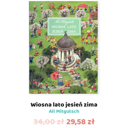
Wiosna lato jesień zima
Ali Mitgutsch
34,00
zł
29,58
zł